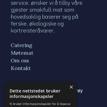
service, ønsker vi å tilby våre
gjester smakfull mat som
hovedsaklig baserer seg på
ferske, økologiske og
kortreisteråvarer.
Catering
Møtemat
Om oss
Kontakt
×
Tenvikveien 375, 3140 Nøtterøy
Dette nettstedet bruker
informasjonskapsler
post@tunsbergmathus.no
Vi bruker informasjonskapsler for å tilpasse