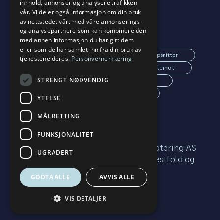
33 31 69 52
innhold, annonser og analysere trafikken
vår. Vi deler også informasjon om din bruk
av nettstedet vårt med våre annonserings-
Se våre menyer
og analysepartnere som kan kombinere den
med annen informasjon du har gitt dem
eller som de har samlet inn fra din bruk av
Lunsj/Møtemat
Middag
Selskapsnitter
tjenestene deres.
Personvernerklæring
Lunsjtallerken
Husmanskost
Julemat
STRENGT NØDVENDIG
Varmlunsj
Gryteretter
Dessert
Salater
Grillbuffet
Kaker
YTELSE
Tapas
Koldtbord
MÅLRETTING
FUNKSJONALITET
Tunsberg Mathus & Midtløkken Catering AS
UGRADERT
| Org nr 914 884 373 | Tønsberg, Vestfold og
Telemark
GODTA ALLE
AVVIS ALLE
Nettside av
Klikkbar.
VIS DETALJER